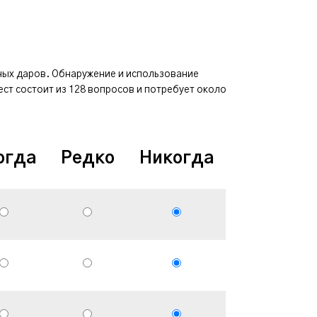
ных даров. Обнаружение и использование
ст состоит из 128 вопросов и потребует около
огда
Редко
Никогда
Вопрос
9.
Мне нравитс
точную карт
10.
Я люблю пл
проектами 
осуществл
11.
Я проникаю