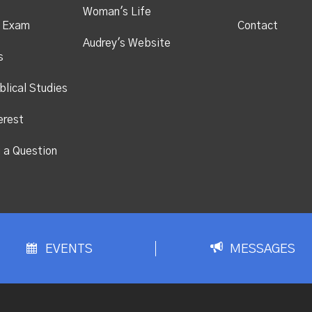
Woman's Life
s Exam
Contact
Audrey's Website
s
blical Studies
erest
i a Question
EVENTS
MESSAGES