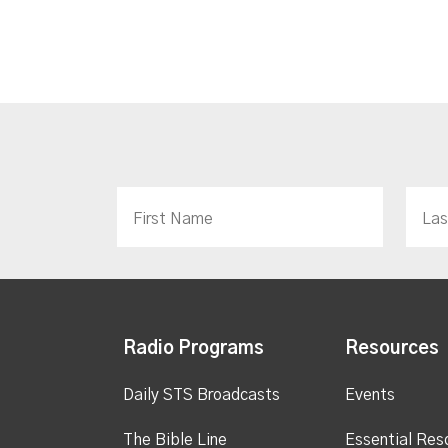
Radio Programs
Resources
Daily STS Broadcasts
Events
The Bible Line
Essential Res