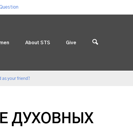
 Question
men
About STS
Give
 as your friend?
ИЕ ДУХОВНЫХ