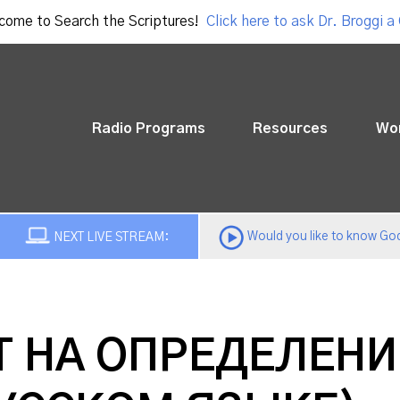
come to Search the Scriptures!
Click here to ask Dr. Broggi a
Radio Programs
Resources
Wo
Would you like to know God
NEXT LIVE STREAM:
Т НА ОПРЕДЕЛЕН