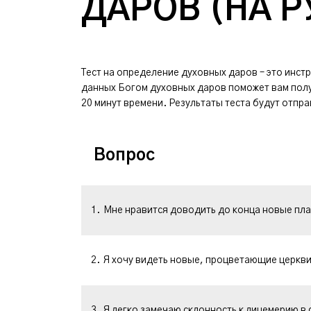
ДАРОВ (НА 
Тест на определение духовных даров – это инс
данных Богом духовных даров поможет вам получ
20 минут времени. Результаты теста будут отпр
Вопрос
1.
Мне нравится доводить до конца новые пла
2.
Я хочу видеть новые, процветающие церкви 
3.
Я легко замечаю склонность к лицемерию в с