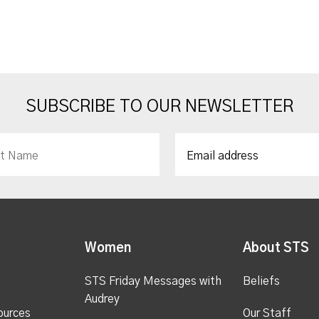
SUBSCRIBE TO OUR NEWSLETTER
Women
About STS
STS Friday Messages with
Beliefs
Audrey
ources
Our Staff