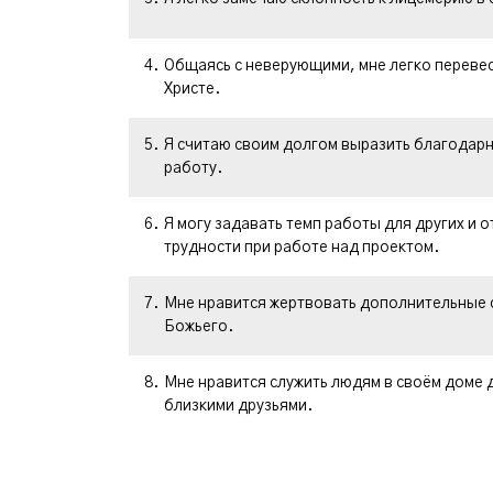
4.
Общаясь с неверующими, мне легко перевес
Христе.
5.
Я считаю своим долгом выразить благодар
работу.
6.
Я могу задавать темп работы для других и 
трудности при работе над проектом.
7.
Мне нравится жертвовать дополнительные 
Божьего.
8.
Мне нравится служить людям в своём доме д
близкими друзьями.